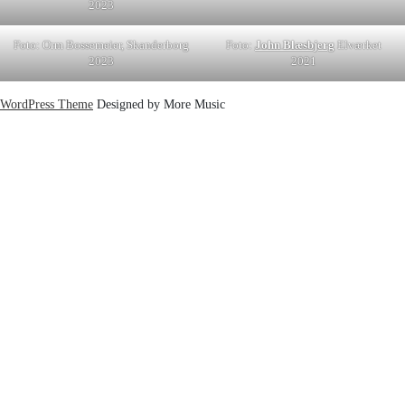
2023
Foto: Orm Bossemeier, Skanderborg
Foto:
John Blæsbjerg
Elværket
2023
2021
WordPress Theme
Designed by More Music